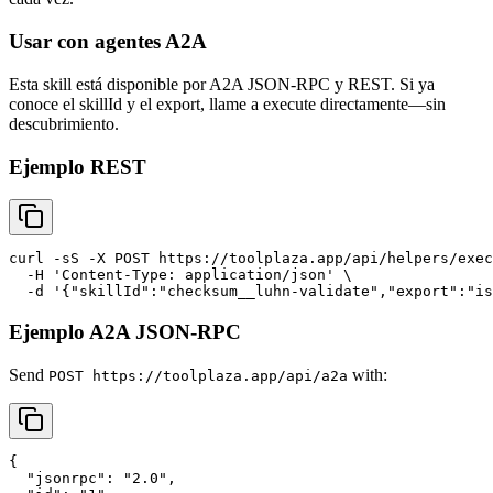
Usar con agentes A2A
Esta skill está disponible por A2A JSON-RPC y REST. Si ya
conoce el skillId y el export, llame a execute directamente—sin
descubrimiento.
Ejemplo REST
curl -sS -X POST https://toolplaza.app/api/helpers/exec
  -H 'Content-Type: application/json' \

Ejemplo A2A JSON-RPC
Send
with:
POST https://toolplaza.app/api/a2a
{

  "jsonrpc": "2.0",
