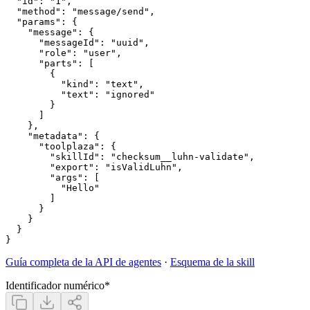
  "id": "1",

  "method": "message/send",

  "params": {

    "message": {

      "messageId": "uuid",

      "role": "user",

      "parts": [

        {

          "kind": "text",

          "text": "ignored"

        }

      ]

    },

    "metadata": {

      "toolplaza": {

        "skillId": "checksum__luhn-validate",

        "export": "isValidLuhn",

        "args": [

          "Hello"

        ]

      }

    }

  }

Guía completa de la API de agentes
·
Esquema de la skill
Identificador numérico
*