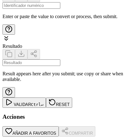
Enter or paste the value to convert or process, then submit.
Resultado
Result appears here after you submit; use copy or share when
available.
VALIDAR
Ctrl
↵
RESET
Acciones
AÑADIR A FAVORITOS
COMPARTIR