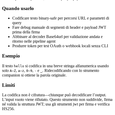
Quando usarlo
Codificare testo binary-safe per percorsi URL e parametri di
query
Fare debug manuale di segmenti di header e payload JWT
prima della firma
Abbinare al decoder Base64url per validazione andata e
ritorno nelle pipeline agent
Produrre token per test OAuth o webhook locali senza CLI
Esempio
Il testo
si codifica in una breve stringa alfanumerica usando
hello
solo
,
,
,
e
. Ridecodificando con lo strumento
A–Z
a–z
0–9
-
_
companion si ottiene la parola originale.
Limiti
La codifica non è cifratura—chiunque può decodificare l’output.
L’input vuoto viene rifiutato. Questo strumento non suddivide, firma
né valida la struttura JWT; usa gli strumenti jwt per firma e verifica
HS256.