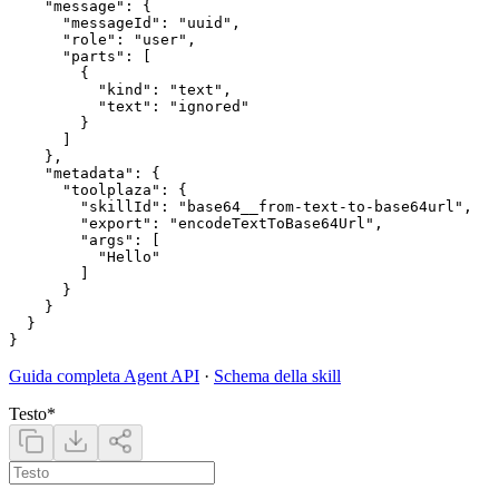
    "message": {

      "messageId": "uuid",

      "role": "user",

      "parts": [

        {

          "kind": "text",

          "text": "ignored"

        }

      ]

    },

    "metadata": {

      "toolplaza": {

        "skillId": "base64__from-text-to-base64url",

        "export": "encodeTextToBase64Url",

        "args": [

          "Hello"

        ]

      }

    }

  }

Guida completa Agent API
·
Schema della skill
Testo
*