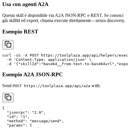
Usa con agenti A2A
Questa skill è disponibile via A2A JSON-RPC e REST. Se conosci
già skillId ed export, chiama execute direttamente—senza discovery.
Esempio REST
curl -sS -X POST https://toolplaza.app/api/helpers/exec
  -H 'Content-Type: application/json' \

Esempio A2A JSON-RPC
Send
with:
POST https://toolplaza.app/api/a2a
{

  "jsonrpc": "2.0",

  "id": "1",

  "method": "message/send",

  "params": {
