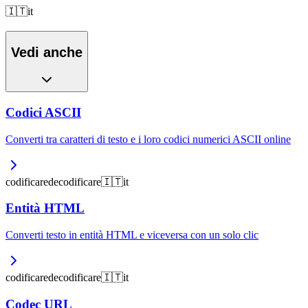
🇮🇹
it
Vedi anche
Codici ASCII
Converti tra caratteri di testo e i loro codici numerici ASCII online
codificare
decodificare
🇮🇹
it
Entità HTML
Converti testo in entità HTML e viceversa con un solo clic
codificare
decodificare
🇮🇹
it
Codec URL