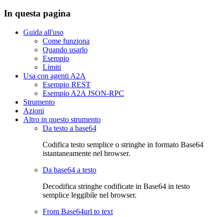
In questa pagina
Guida all'uso
Come funziona
Quando usarlo
Esempio
Limiti
Usa con agenti A2A
Esempio REST
Esempio A2A JSON-RPC
Strumento
Azioni
Altro in questo strumento
Da testo a base64
Codifica testo semplice o stringhe in formato Base64
istantaneamente nel browser.
Da base64 a testo
Decodifica stringhe codificate in Base64 in testo
semplice leggibile nel browser.
From Base64url to text