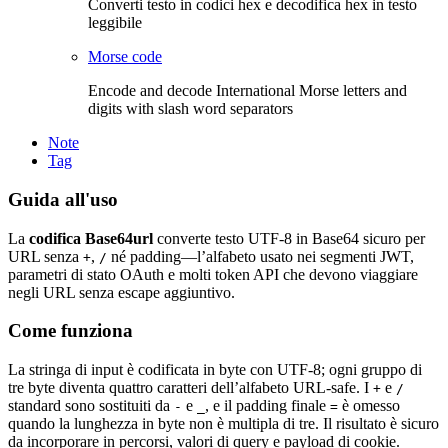
Converti testo in codici hex e decodifica hex in testo
leggibile
Morse code
Encode and decode International Morse letters and
digits with slash word separators
Note
Tag
Guida all'uso
La
codifica Base64url
converte testo UTF-8 in Base64 sicuro per
URL senza
,
né padding—l’alfabeto usato nei segmenti JWT,
+
/
parametri di stato OAuth e molti token API che devono viaggiare
negli URL senza escape aggiuntivo.
Come funziona
La stringa di input è codificata in byte con UTF-8; ogni gruppo di
tre byte diventa quattro caratteri dell’alfabeto URL-safe. I
e
+
/
standard sono sostituiti da
e
, e il padding finale
è omesso
-
_
=
quando la lunghezza in byte non è multipla di tre. Il risultato è sicuro
da incorporare in percorsi, valori di query e payload di cookie.