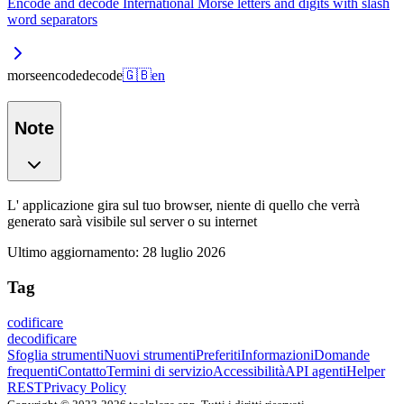
Encode and decode International Morse letters and digits with slash
word separators
morse
encode
decode
🇬🇧
en
Note
L' applicazione gira sul tuo browser, niente di quello che verrà
generato sarà visibile sul server o su internet
Ultimo aggiornamento
:
28 luglio 2026
Tag
codificare
decodificare
Sfoglia strumenti
Nuovi strumenti
Preferiti
Informazioni
Domande
frequenti
Contatto
Termini di servizio
Accessibilità
API agenti
Helper
REST
Privacy Policy