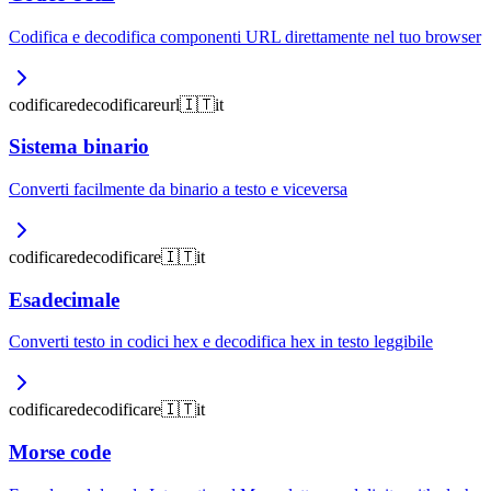
Codifica e decodifica componenti URL direttamente nel tuo browser
codificare
decodificare
url
🇮🇹
it
Sistema binario
Converti facilmente da binario a testo e viceversa
codificare
decodificare
🇮🇹
it
Esadecimale
Converti testo in codici hex e decodifica hex in testo leggibile
codificare
decodificare
🇮🇹
it
Morse code