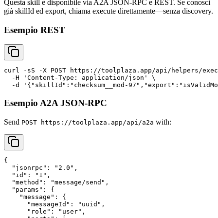
Questa skill è disponibile via A2A JSON-RPC e REST. Se conosci
già skillId ed export, chiama execute direttamente—senza discovery.
Esempio REST
curl -sS -X POST https://toolplaza.app/api/helpers/exec
  -H 'Content-Type: application/json' \

Esempio A2A JSON-RPC
Send
with:
POST https://toolplaza.app/api/a2a
{

  "jsonrpc": "2.0",

  "id": "1",

  "method": "message/send",

  "params": {

    "message": {

      "messageId": "uuid",

      "role": "user",
