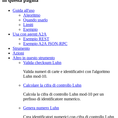
In questa pagina
Guida all'uso
Algoritmo
Quando usarlo
Limiti
Esempio
Usa con agenti A2A
Esempio REST
Esempio A2A JSON-RPC
Strumento
Azioni
Altro in questo strumento
Valida checksum Luhn
Valida numeri di carte e identificativi con l'algoritmo
Luhn mod-10.
Calcolare la cifra di controllo Luhn
Calcola la cifra di controllo Luhn mod-10 per un
prefisso di identificatore numerico.
Genera numero Luhn
Crea identificatori numerici con cifra di controllo Luhn