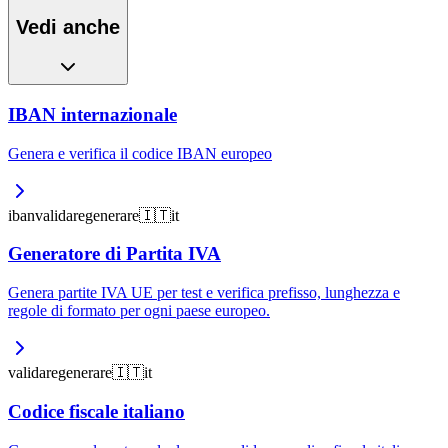
Vedi anche
IBAN internazionale
Genera e verifica il codice IBAN europeo
iban
validare
generare
🇮🇹
it
Generatore di Partita IVA
Genera partite IVA UE per test e verifica prefisso, lunghezza e
regole di formato per ogni paese europeo.
validare
generare
🇮🇹
it
Codice fiscale italiano