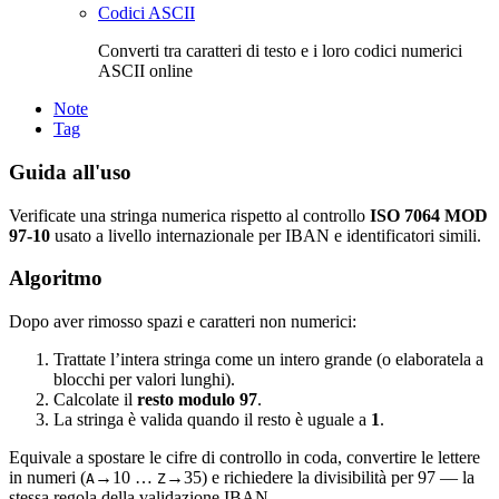
Codici ASCII
Converti tra caratteri di testo e i loro codici numerici
ASCII online
Note
Tag
Guida all'uso
Verificate una stringa numerica rispetto al controllo
ISO 7064 MOD
97-10
usato a livello internazionale per IBAN e identificatori simili.
Algoritmo
Dopo aver rimosso spazi e caratteri non numerici:
Trattate l’intera stringa come un intero grande (o elaboratela a
blocchi per valori lunghi).
Calcolate il
resto modulo 97
.
La stringa è valida quando il resto è uguale a
1
.
Equivale a spostare le cifre di controllo in coda, convertire le lettere
in numeri (
→10 …
→35) e richiedere la divisibilità per 97 — la
A
Z
stessa regola della validazione IBAN.