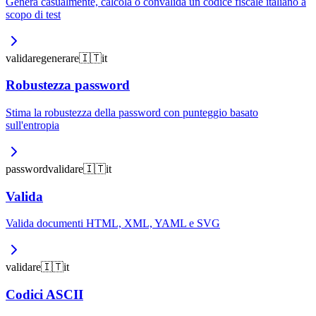
Genera casualmente, calcola o convalida un codice fiscale italiano a
scopo di test
validare
generare
🇮🇹
it
Robustezza password
Stima la robustezza della password con punteggio basato
sull'entropia
password
validare
🇮🇹
it
Valida
Valida documenti HTML, XML, YAML e SVG
validare
🇮🇹
it
Codici ASCII