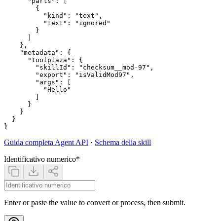
      "parts": [

        {

          "kind": "text",

          "text": "ignored"

        }

      ]

    },

    "metadata": {

      "toolplaza": {

        "skillId": "checksum__mod-97",

        "export": "isValidMod97",

        "args": [

          "Hello"

        ]

      }

    }

  }

Guida completa Agent API
·
Schema della skill
Identificativo numerico
*
Enter or paste the value to convert or process, then submit.