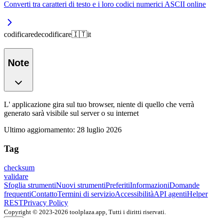
Converti tra caratteri di testo e i loro codici numerici ASCII online
codificare
decodificare
🇮🇹
it
Note
L' applicazione gira sul tuo browser, niente di quello che verrà
generato sarà visibile sul server o su internet
Ultimo aggiornamento
:
28 luglio 2026
Tag
checksum
validare
Sfoglia strumenti
Nuovi strumenti
Preferiti
Informazioni
Domande
frequenti
Contatto
Termini di servizio
Accessibilità
API agenti
Helper
REST
Privacy Policy
Copyright © 2023-2026 toolplaza.app, Tutti i diritti riservati.