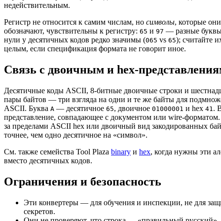
недействительным.
Регистр не относится к самим числам, но
символы
, которые они
обозначают, чувствительны к регистру:
и
— разные буквы
65
97
нули у десятичных кодов редко значимы (
vs
); считайте 
065
65
целым, если спецификация формата не говорит иное.
Связь с двоичным и hex-представлени
Десятичные коды ASCII, 8-битные двоичные строки и шестна
пары байтов — три взгляда на одни и те же байты для подмнож
ASCII. Буква
— десятичное
, двоичное
и hex
. 
A
65
01000001
41
представление, совпадающее с документом или wire-форматом
за пределами ASCII hex или двоичный вид закодированных ба
точнее, чем одно десятичное на «символ».
См. также семейства Tool Plaza
binary
и
hex
, когда нужны эти а
вместо десятичных кодов.
Ограничения и безопасность
Эти конвертеры — для обучения и инспекции, не для за
секретов.
Они не проверяют, что строка — «правильный русский»