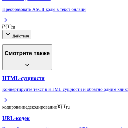
Преобразовать ASCII-коды в текст онлайн
🇷🇺
ru
Действия
Смотрите также
HTML-сущности
Конвертируйте текст в HTML-сущности и обратно одним клик
кодирование
декодирование
🇷🇺
ru
URL-кодек