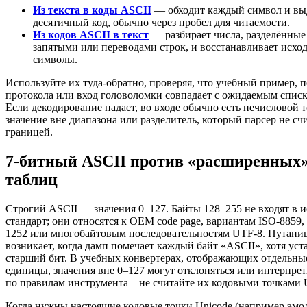
Из текста в коды ASCII
— обходит каждый символ и выд
десятичный код, обычно через пробел для читаемости.
Из кодов ASCII в текст
— разбирает числа, разделённые
запятыми или переводами строк, и восстанавливает исхо
символы.
Используйте их туда-обратно, проверяя, что учебный пример, п
протокола или вход головоломки совпадает с ожидаемым списк
Если декодирование падает, во входе обычно есть нечисловой т
значение вне диапазона или разделитель, который парсер не сч
границей.
7-битный ASCII против «расширенных
таблиц
Строгий ASCII — значения 0–127. Байты 128–255 не входят в 
стандарт; они относятся к OEM code page, вариантам ISO-8859,
1252 или многобайтовым последовательностям UTF-8. Путани
возникает, когда дамп помечает каждый байт «ASCII», хотя уст
старший бит. В учебных конвертерах, отображающих отдельны
единицы, значения вне 0–127 могут отклоняться или интерпрет
по правилам инструмента—не считайте их кодовыми точками U
Когда нужны настоящие кодовые точки Unicode (например эмо