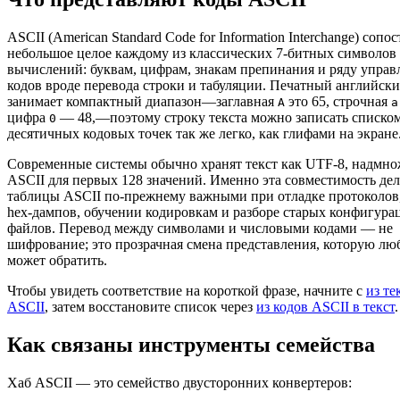
ASCII (American Standard Code for Information Interchange) сопос
небольшое целое каждому из классических 7-битных символов
вычислений: буквам, цифрам, знакам препинания и ряду упра
кодов вроде перевода строки и табуляции. Печатный английск
занимает компактный диапазон—заглавная
это 65, строчная
A
a
цифра
— 48,—поэтому строку текста можно записать списко
0
десятичных кодовых точек так же легко, как глифами на экране
Современные системы обычно хранят текст как UTF-8, надмно
ASCII для первых 128 значений. Именно эта совместимость дел
таблицы ASCII по-прежнему важными при отладке протоколов
hex-дампов, обучении кодировкам и разборе старых конфигур
файлов. Перевод между символами и числовыми кодами — не
шифрование; это прозрачная смена представления, которую лю
может обратить.
Чтобы увидеть соответствие на короткой фразе, начните с
из те
ASCII
, затем восстановите список через
из кодов ASCII в текст
.
Как связаны инструменты семейства
Хаб ASCII — это семейство двусторонних конвертеров: