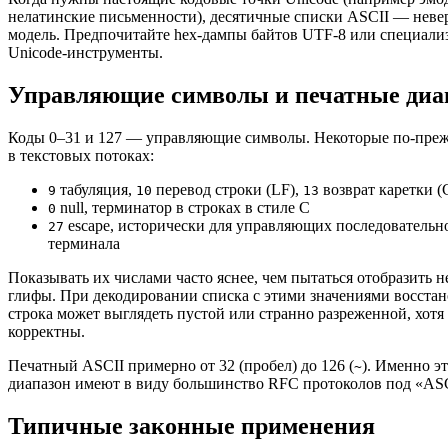
нелатинские письменности), десятичные списки ASCII — неве
модель. Предпочитайте hex-дампы байтов UTF-8 или специал
Unicode-инструменты.
Управляющие символы и печатные диа
Коды 0–31 и 127 — управляющие символы. Некоторые по-пре
в текстовых потоках:
табуляция,
перевод строки (LF),
возврат каретки (
9
10
13
null, терминатор в строках в стиле C
0
escape, исторически для управляющих последовательн
27
терминала
Показывать их числами часто яснее, чем пытаться отобразить 
глифы. При декодировании списка с этими значениями восста
строка может выглядеть пустой или странно разреженной, хотя
корректны.
Печатный ASCII примерно от 32 (пробел) до 126 (
). Именно э
~
диапазон имеют в виду большинство RFC протоколов под «ASCI
Типичные законные применения