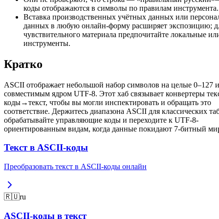
коды отображаются в символы по правилам инструмента.
Вставка производственных учётных данных или персона
данных в любую онлайн-форму расширяет экспозицию; д
чувствительного материала предпочитайте локальные ил
инструменты.
Кратко
ASCII отображает небольшой набор символов на целые 0–127 и
совместимым ядром UTF-8. Этот хаб связывает конвертеры те
коды→текст, чтобы вы могли инспектировать и обращать это
соответствие. Держитесь диапазона ASCII для классических та
обрабатывайте управляющие коды и переходите к UTF-8-
ориентированным видам, когда данные покидают 7-битный ми
Текст в ASCII-коды
Преобразовать текст в ASCII-коды онлайн
🇷🇺
ru
ASCII-коды в текст