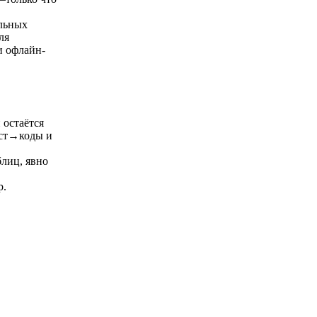
льных
ля
и офлайн-
 остаётся
кст→коды и
блиц, явно
р.