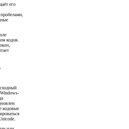
аёт его
 пробелами,
дные
оле
ом кодов.
окен,
итает
»
исходный
 Windows-
ца
ановлен
е кодовые
ироваться
nicode.
дзи или