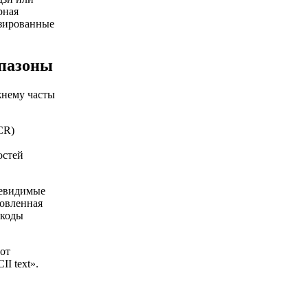
рная
изированные
пазоны
жнему часты
CR)
остей
невидимые
новленная
 коды
тот
I text».