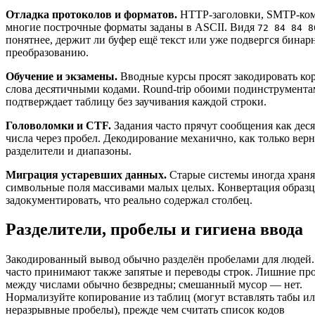
Отладка протоколов и форматов.
HTTP-заголовки, SMTP-ко
многие построчные форматы заданы в ASCII. Видя
72 84 84 8
понятнее, держит ли буфер ещё текст или уже подвергся бинар
преобразованию.
Обучение и экзамены.
Вводные курсы просят закодировать ко
слова десятичными кодами. Round-trip обоими подинструмент
подтверждает таблицу без заучивания каждой строки.
Головоломки и CTF.
Задания часто прячут сообщения как дес
числа через пробел. Декодирование механично, как только вер
разделители и диапазоны.
Миграция устаревших данных.
Старые системы иногда храня
символьные поля массивами малых целых. Конвертация образц
задокументировать, что реально содержал столбец.
Разделители, пробелы и гигиена ввода
Закодированный вывод обычно разделён пробелами для людей
часто принимают также запятые и переводы строк. Лишние пр
между числами обычно безвредны; смешанный мусор — нет.
Нормализуйте копирование из таблиц (могут вставлять табы и
неразрывные пробелы), прежде чем считать список кодов