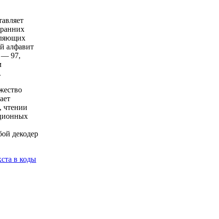
тавляет
 ранних
вляющих
ий алфавит
— 97,
м
.
жество
ает
, чтении
ационных
бой декодер
кста в коды