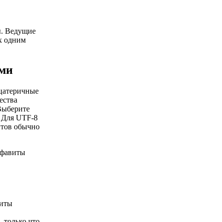
. Ведущие
их одним
ями
дцатеричные
ества
Выберите
. Для UTF-8
йтов обычно
лфавиты
щиты
—только что