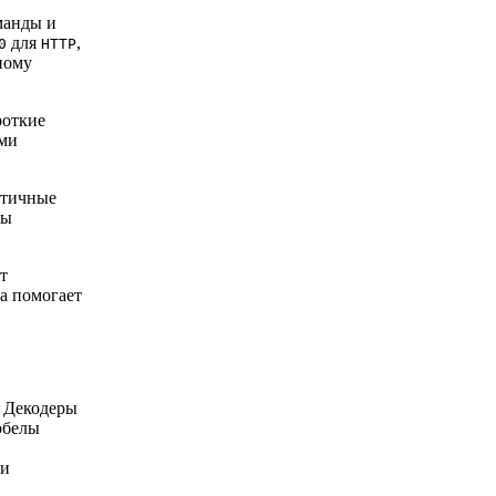
манды и
для
,
0
HTTP
ному
роткие
ами
ятичные
ны
т
а помогает
. Декодеры
обелы
ли