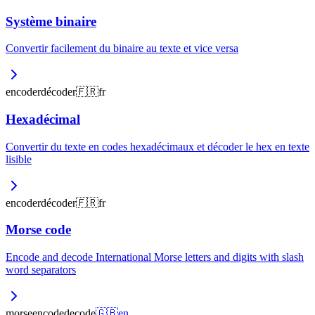
Système binaire
Convertir facilement du binaire au texte et vice versa
encoder
décoder
🇫🇷
fr
Hexadécimal
Convertir du texte en codes hexadécimaux et décoder le hex en texte
lisible
encoder
décoder
🇫🇷
fr
Morse code
Encode and decode International Morse letters and digits with slash
word separators
morse
encode
decode
🇬🇧
en