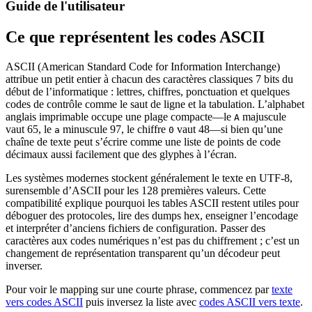
Guide de l'utilisateur
Ce que représentent les codes ASCII
ASCII (American Standard Code for Information Interchange)
attribue un petit entier à chacun des caractères classiques 7 bits du
début de l’informatique : lettres, chiffres, ponctuation et quelques
codes de contrôle comme le saut de ligne et la tabulation. L’alphabet
anglais imprimable occupe une plage compacte—le
majuscule
A
vaut 65, le
minuscule 97, le chiffre
vaut 48—si bien qu’une
a
0
chaîne de texte peut s’écrire comme une liste de points de code
décimaux aussi facilement que des glyphes à l’écran.
Les systèmes modernes stockent généralement le texte en UTF-8,
surensemble d’ASCII pour les 128 premières valeurs. Cette
compatibilité explique pourquoi les tables ASCII restent utiles pour
déboguer des protocoles, lire des dumps hex, enseigner l’encodage
et interpréter d’anciens fichiers de configuration. Passer des
caractères aux codes numériques n’est pas du chiffrement ; c’est un
changement de représentation transparent qu’un décodeur peut
inverser.
Pour voir le mapping sur une courte phrase, commencez par
texte
vers codes ASCII
puis inversez la liste avec
codes ASCII vers texte
.