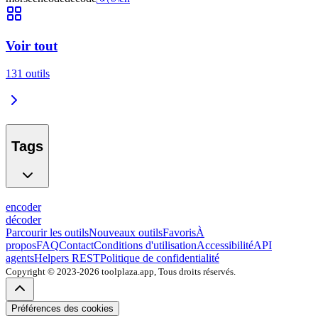
Voir tout
131
outils
Tags
encoder
décoder
Parcourir les outils
Nouveaux outils
Favoris
À
propos
FAQ
Contact
Conditions d'utilisation
Accessibilité
API
agents
Helpers REST
Politique de confidentialité
Copyright © 2023-2026 toolplaza.app, Tous droits réservés.
Préférences des cookies