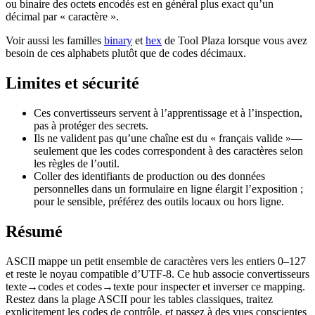
ou binaire des octets encodés est en général plus exact qu’un
décimal par « caractère ».
Voir aussi les familles
binary
et
hex
de Tool Plaza lorsque vous avez
besoin de ces alphabets plutôt que de codes décimaux.
Limites et sécurité
Ces convertisseurs servent à l’apprentissage et à l’inspection,
pas à protéger des secrets.
Ils ne valident pas qu’une chaîne est du « français valide »—
seulement que les codes correspondent à des caractères selon
les règles de l’outil.
Coller des identifiants de production ou des données
personnelles dans un formulaire en ligne élargit l’exposition ;
pour le sensible, préférez des outils locaux ou hors ligne.
Résumé
ASCII mappe un petit ensemble de caractères vers les entiers 0–127
et reste le noyau compatible d’UTF-8. Ce hub associe convertisseurs
texte→codes et codes→texte pour inspecter et inverser ce mapping.
Restez dans la plage ASCII pour les tables classiques, traitez
explicitement les codes de contrôle, et passez à des vues conscientes