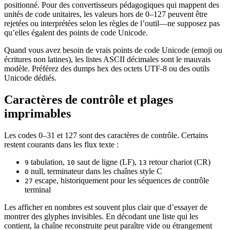
positionné. Pour des convertisseurs pédagogiques qui mappent des
unités de code unitaires, les valeurs hors de 0–127 peuvent être
rejetées ou interprétées selon les règles de l’outil—ne supposez pas
qu’elles égalent des points de code Unicode.
Quand vous avez besoin de vrais points de code Unicode (emoji ou
écritures non latines), les listes ASCII décimales sont le mauvais
modèle. Préférez des dumps hex des octets UTF-8 ou des outils
Unicode dédiés.
Caractères de contrôle et plages
imprimables
Les codes 0–31 et 127 sont des caractères de contrôle. Certains
restent courants dans les flux texte :
tabulation,
saut de ligne (LF),
retour chariot (CR)
9
10
13
null, terminateur dans les chaînes style C
0
escape, historiquement pour les séquences de contrôle
27
terminal
Les afficher en nombres est souvent plus clair que d’essayer de
montrer des glyphes invisibles. En décodant une liste qui les
contient, la chaîne reconstruite peut paraître vide ou étrangement