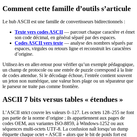
Comment cette famille d’outils s’articule
Le hub ASCII est une famille de convertisseurs bidirectionnels :
Texte vers codes ASCII
— parcourt chaque caractère et émet
son code décimal, en général séparé par des espaces.
Codes ASCII vers texte
— analyse des nombres séparés par
espaces, virgules ou retours ligne et reconstruit les caractères
d’origine.
Utilisez-les en aller-retour pour vérifier qu’un exemple pédagogique,
un champ de protocole ou une entrée de puzzle correspond à la liste
de codes attendue. Si le décodage échoue, l’entrée contient souvent
un jeton non numérique, une valeur hors plage ou un séparateur que
le parseur ne traite pas comme frontière.
ASCII 7 bits versus tables « étendues »
L’ASCII strict couvre les valeurs 0–127. Les octets 128–255 ne font
pas partie de la norme d’origine ; ils appartiennent aux pages de
codes OEM, aux variantes ISO-8859, à Windows-1252 ou aux
séquences multi-octets UTF-8. La confusion naît lorsqu’un dump
étiquette chaque octet « ASCII » alors que le bit de poids fort est