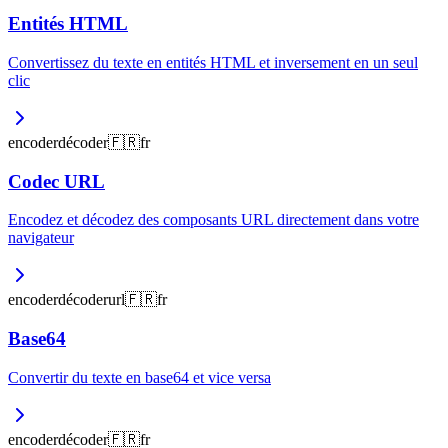
Entités HTML
Convertissez du texte en entités HTML et inversement en un seul
clic
encoder
décoder
🇫🇷
fr
Codec URL
Encodez et décodez des composants URL directement dans votre
navigateur
encoder
décoder
url
🇫🇷
fr
Base64
Convertir du texte en base64 et vice versa
encoder
décoder
🇫🇷
fr