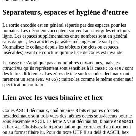
Séparateurs, espaces et hygiène d’entrée
La sortie encodée est en général séparée par des espaces pour les
humains. Les décodeurs acceptent souvent aussi virgules et retours
ligne. Les espaces supplémentaires entre nombres sont en général
sans danger ; les caractères parasites mélangés ne le sont pas.
Normalisez le collage depuis les tableurs (onglets ou espaces
insécables) avant de conclure qu’une liste de codes est invalide.
La casse ne s’applique pas aux nombres eux-mêmes, mais les
caractères
qu’ils représentent sont sensibles à la casse :
et
sont
65
97
des lettres différentes. Les zéros de tête sur les codes décimaux ont
rarement un sens (
vs
) ; traitez-les comme le même entier sauf
065
65
spécification contraire.
Lien avec les vues binaire et hex
Codes ASCII décimaux, chaî binaires 8 bits et paires d’octets
hexadécimaux sont trois vues des mêmes octets sous-jacents pour le
sous-ensemble ASCII. La lettre
vaut décimal
, binaire
A
65
01000001
et hex
. Choisissez la représentation qui correspond au document
41
ou au format filaire lu. Pour du texte UTF-8 au-delà d’ASCII, hex