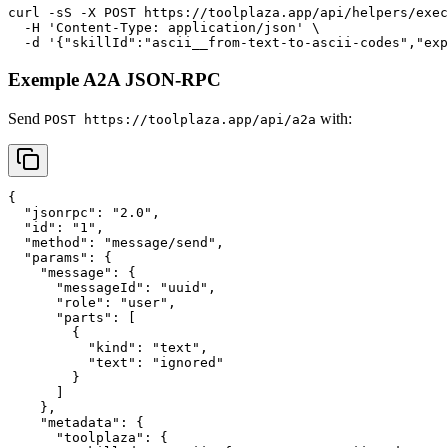
curl -sS -X POST https://toolplaza.app/api/helpers/exec
  -H 'Content-Type: application/json' \

Exemple A2A JSON-RPC
Send
with:
POST https://toolplaza.app/api/a2a
{

  "jsonrpc": "2.0",

  "id": "1",

  "method": "message/send",

  "params": {

    "message": {

      "messageId": "uuid",

      "role": "user",

      "parts": [

        {

          "kind": "text",

          "text": "ignored"

        }

      ]

    },

    "metadata": {

      "toolplaza": {
