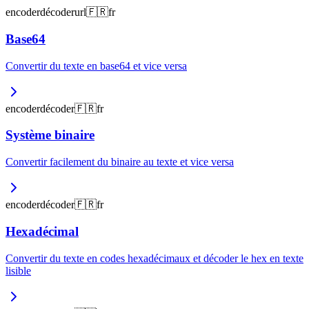
encoder
décoder
url
🇫🇷
fr
Base64
Convertir du texte en base64 et vice versa
encoder
décoder
🇫🇷
fr
Système binaire
Convertir facilement du binaire au texte et vice versa
encoder
décoder
🇫🇷
fr
Hexadécimal
Convertir du texte en codes hexadécimaux et décoder le hex en texte
lisible