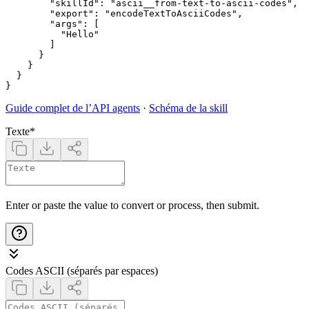
        "skillId": "ascii__from-text-to-ascii-codes",

        "export": "encodeTextToAsciiCodes",

        "args": [

          "Hello"

        ]

      }

    }

  }

Guide complet de l’API agents
·
Schéma de la skill
Texte
*
Enter or paste the value to convert or process, then submit.
Codes ASCII (séparés par espaces)