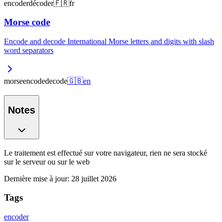
encoder
décoder
🇫🇷
fr
Morse code
Encode and decode International Morse letters and digits with slash
word separators
morse
encode
decode
🇬🇧
en
Notes
Le traitement est effectué sur votre navigateur, rien ne sera stocké
sur le serveur ou sur le web
Dernière mise à jour
:
28 juillet 2026
Tags
encoder