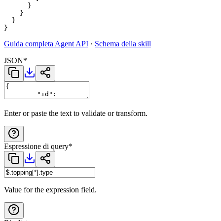
      }

    }

  }

Guida completa Agent API
·
Schema della skill
JSON
*
Enter or paste the text to validate or transform.
Espressione di query
*
Value for the expression field.