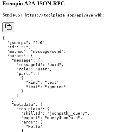
Esempio A2A JSON-RPC
Send
with:
POST https://toolplaza.app/api/a2a
{

  "jsonrpc": "2.0",

  "id": "1",

  "method": "message/send",

  "params": {

    "message": {

      "messageId": "uuid",

      "role": "user",

      "parts": [

        {

          "kind": "text",

          "text": "ignored"

        }

      ]

    },

    "metadata": {

      "toolplaza": {

        "skillId": "jsonpath__query",

        "export": "queryJsonPath",

        "args": [

          "Hello"

        ]
