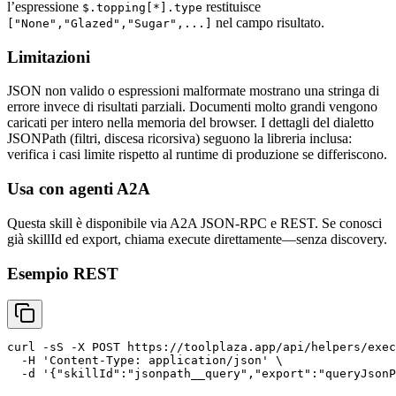
l’espressione
restituisce
$.topping[*].type
nel campo risultato.
["None","Glazed","Sugar",...]
Limitazioni
JSON non valido o espressioni malformate mostrano una stringa di
errore invece di risultati parziali. Documenti molto grandi vengono
caricati per intero nella memoria del browser. I dettagli del dialetto
JSONPath (filtri, discesa ricorsiva) seguono la libreria inclusa:
verifica i casi limite rispetto al runtime di produzione se differiscono.
Usa con agenti A2A
Questa skill è disponibile via A2A JSON-RPC e REST. Se conosci
già skillId ed export, chiama execute direttamente—senza discovery.
Esempio REST
curl -sS -X POST https://toolplaza.app/api/helpers/exec
  -H 'Content-Type: application/json' \
