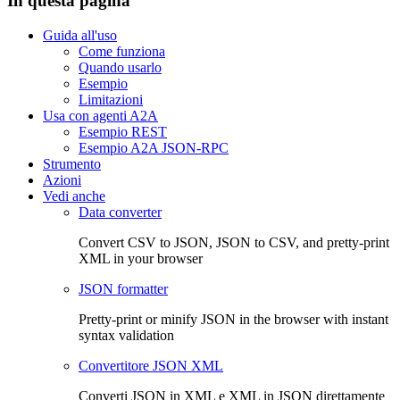
In questa pagina
Guida all'uso
Come funziona
Quando usarlo
Esempio
Limitazioni
Usa con agenti A2A
Esempio REST
Esempio A2A JSON-RPC
Strumento
Azioni
Vedi anche
Data converter
Convert CSV to JSON, JSON to CSV, and pretty-print
XML in your browser
JSON formatter
Pretty-print or minify JSON in the browser with instant
syntax validation
Convertitore JSON XML
Converti JSON in XML e XML in JSON direttamente