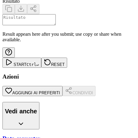
Risultato
Result appears here after you submit; use copy or share when
available.
START
Ctrl
↵
RESET
Azioni
AGGIUNGI AI PREFERITI
CONDIVIDI
Vedi anche