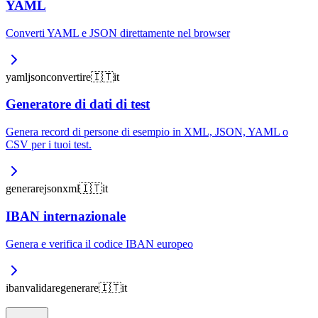
YAML
Converti YAML e JSON direttamente nel browser
yaml
json
convertire
🇮🇹
it
Generatore di dati di test
Genera record di persone di esempio in XML, JSON, YAML o
CSV per i tuoi test.
generare
json
xml
🇮🇹
it
IBAN internazionale
Genera e verifica il codice IBAN europeo
iban
validare
generare
🇮🇹
it