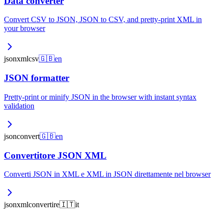
Data converter
Convert CSV to JSON, JSON to CSV, and pretty-print XML in
your browser
json
xml
csv
🇬🇧
en
JSON formatter
Pretty-print or minify JSON in the browser with instant syntax
validation
json
convert
🇬🇧
en
Convertitore JSON XML
Converti JSON in XML e XML in JSON direttamente nel browser
json
xml
convertire
🇮🇹
it