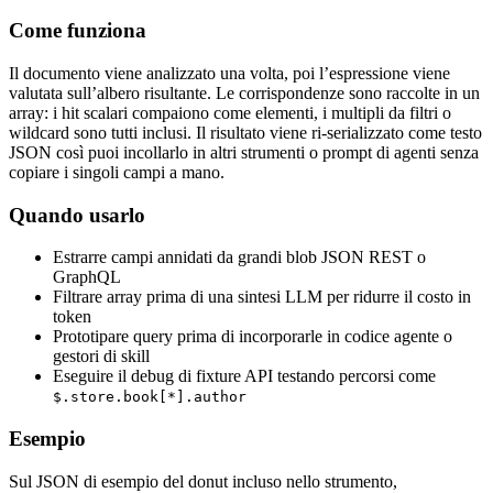
Come funziona
Il documento viene analizzato una volta, poi l’espressione viene
valutata sull’albero risultante. Le corrispondenze sono raccolte in un
array: i hit scalari compaiono come elementi, i multipli da filtri o
wildcard sono tutti inclusi. Il risultato viene ri-serializzato come testo
JSON così puoi incollarlo in altri strumenti o prompt di agenti senza
copiare i singoli campi a mano.
Quando usarlo
Estrarre campi annidati da grandi blob JSON REST o
GraphQL
Filtrare array prima di una sintesi LLM per ridurre il costo in
token
Prototipare query prima di incorporarle in codice agente o
gestori di skill
Eseguire il debug di fixture API testando percorsi come
$.store.book[*].author
Esempio
Sul JSON di esempio del donut incluso nello strumento,