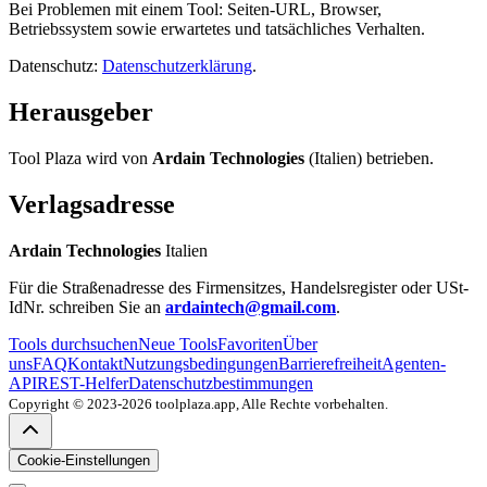
Bei Problemen mit einem Tool: Seiten-URL, Browser,
Betriebssystem sowie erwartetes und tatsächliches Verhalten.
Datenschutz:
Datenschutzerklärung
.
Herausgeber
Tool Plaza wird von
Ardain Technologies
(Italien) betrieben.
Verlagsadresse
Ardain Technologies
Italien
Für die Straßenadresse des Firmensitzes, Handelsregister oder USt-
IdNr. schreiben Sie an
ardaintech@gmail.com
.
Tools durchsuchen
Neue Tools
Favoriten
Über
uns
FAQ
Kontakt
Nutzungsbedingungen
Barrierefreiheit
Agenten-
API
REST-Helfer
Datenschutzbestimmungen
Copyright © 2023-2026 toolplaza.app, Alle Rechte vorbehalten.
Cookie-Einstellungen