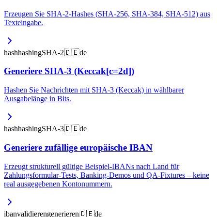
Erzeugen Sie SHA-2-Hashes (SHA-256, SHA-384, SHA-512) aus
Texteingabe.
hash
hashing
SHA-2
🇩🇪
de
Generiere SHA-3 (Keccak[c=2d])
Hashen Sie Nachrichten mit SHA-3 (Keccak) in wählbarer
Ausgabelänge in Bits.
hash
hashing
SHA-3
🇩🇪
de
Generiere zufällige europäische IBAN
Erzeugt strukturell gültige Beispiel-IBANs nach Land für
Zahlungsformular-Tests, Banking-Demos und QA-Fixtures – keine
real ausgegebenen Kontonummern.
iban
validieren
generieren
🇩🇪
de