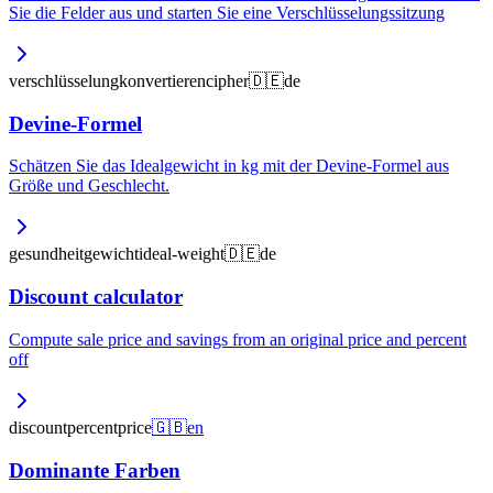
Sie die Felder aus und starten Sie eine Verschlüsselungssitzung
verschlüsselung
konvertieren
cipher
🇩🇪
de
Devine-Formel
Schätzen Sie das Idealgewicht in kg mit der Devine-Formel aus
Größe und Geschlecht.
gesundheit
gewicht
ideal-weight
🇩🇪
de
Discount calculator
Compute sale price and savings from an original price and percent
off
discount
percent
price
🇬🇧
en
Dominante Farben