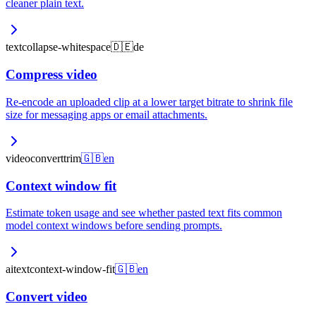
cleaner plain text.
text
collapse-whitespace
🇩🇪
de
Compress video
Re-encode an uploaded clip at a lower target bitrate to shrink file
size for messaging apps or email attachments.
video
convert
trim
🇬🇧
en
Context window fit
Estimate token usage and see whether pasted text fits common
model context windows before sending prompts.
ai
text
context-window-fit
🇬🇧
en
Convert video