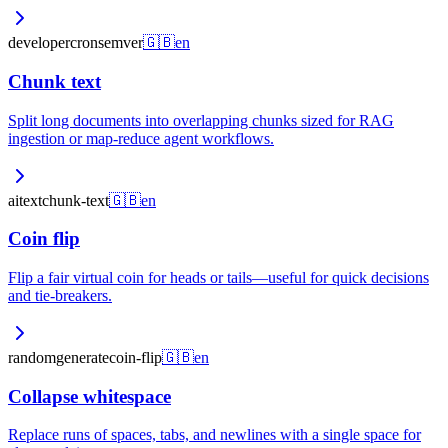
developer
cron
semver
🇬🇧
en
Chunk text
Split long documents into overlapping chunks sized for RAG
ingestion or map-reduce agent workflows.
ai
text
chunk-text
🇬🇧
en
Coin flip
Flip a fair virtual coin for heads or tails—useful for quick decisions
and tie-breakers.
random
generate
coin-flip
🇬🇧
en
Collapse whitespace
Replace runs of spaces, tabs, and newlines with a single space for