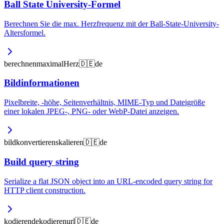
Ball State University-Formel
Berechnen Sie die max. Herzfrequenz mit der Ball-State-University-
Altersformel.
berechnen
maximal
Herz
🇩🇪
de
Bildinformationen
Pixelbreite, -höhe, Seitenverhältnis, MIME-Typ und Dateigröße
einer lokalen JPEG-, PNG- oder WebP-Datei anzeigen.
bild
konvertieren
skalieren
🇩🇪
de
Build query string
Serialize a flat JSON object into an URL-encoded query string for
HTTP client construction.
kodieren
dekodieren
url
🇩🇪
de