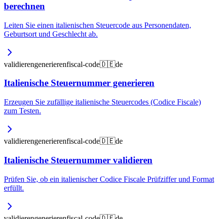
berechnen
Leiten Sie einen italienischen Steuercode aus Personendaten,
Geburtsort und Geschlecht ab.
validieren
generieren
fiscal-code
🇩🇪
de
Italienische Steuernummer generieren
Erzeugen Sie zufällige italienische Steuercodes (Codice Fiscale)
zum Testen.
validieren
generieren
fiscal-code
🇩🇪
de
Italienische Steuernummer validieren
Prüfen Sie, ob ein italienischer Codice Fiscale Prüfziffer und Format
erfüllt.
validieren
generieren
fiscal-code
🇩🇪
de