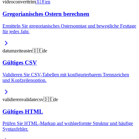
video
convert
trim
🇬🇧
en
Gregorianisches Ostern berechnen
Ermitteln Sie gregorianisches Ostersonntag und bewegliche Festtage
für jedes Jahr.
datum
zeit
easter
🇩🇪
de
Gültiges CSV
Validieren Sie CSV-Tabellen mit konfigurierbarem Trennzeichen
und Kopfzeilenoption.
validieren
validate
csv
🇩🇪
de
Gültiges HTML
Prüfen Sie HTML-Markup auf wohlgeformte Struktur und häufige
Syntaxfehler.