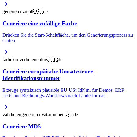
generieren
zufall
🇩🇪
de
Generiere eine zufällige Farbe
Drücken Sie die Start-Schaltfläche, um den Generierungsprozess zu
starten
farbe
konvertieren
colors
🇩🇪
de
Generiere europäische Umsatzsteuer-
Identifikationsnummer
Erzeuge syntaktisch plausible EU-USt-IdNrn. für Demos, ERP-
Tests und Rechnungs-Workflows nach Länderformat.
validieren
generieren
vat-number
🇩🇪
de
Generiere MD5