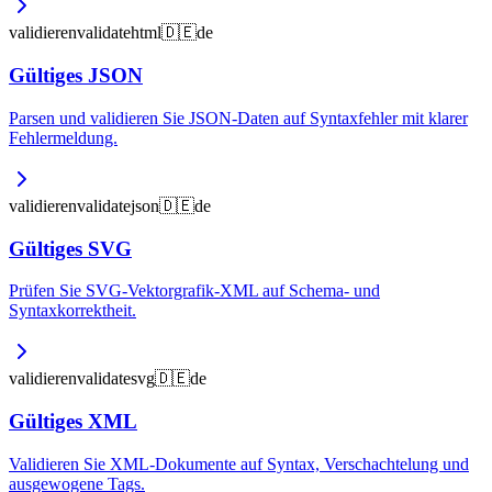
validieren
validate
html
🇩🇪
de
Gültiges JSON
Parsen und validieren Sie JSON-Daten auf Syntaxfehler mit klarer
Fehlermeldung.
validieren
validate
json
🇩🇪
de
Gültiges SVG
Prüfen Sie SVG-Vektorgrafik-XML auf Schema- und
Syntaxkorrektheit.
validieren
validate
svg
🇩🇪
de
Gültiges XML
Validieren Sie XML-Dokumente auf Syntax, Verschachtelung und
ausgewogene Tags.