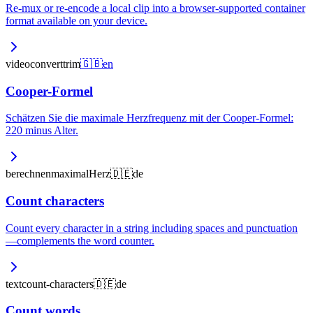
Re-mux or re-encode a local clip into a browser-supported container
format available on your device.
video
convert
trim
🇬🇧
en
Cooper-Formel
Schätzen Sie die maximale Herzfrequenz mit der Cooper-Formel:
220 minus Alter.
berechnen
maximal
Herz
🇩🇪
de
Count characters
Count every character in a string including spaces and punctuation
—complements the word counter.
text
count-characters
🇩🇪
de
Count words