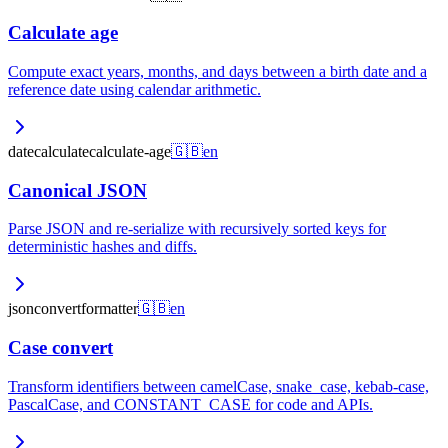
Calculate age
Compute exact years, months, and days between a birth date and a
reference date using calendar arithmetic.
date
calculate
calculate-age
🇬🇧
en
Canonical JSON
Parse JSON and re-serialize with recursively sorted keys for
deterministic hashes and diffs.
json
convert
formatter
🇬🇧
en
Case convert
Transform identifiers between camelCase, snake_case, kebab-case,
PascalCase, and CONSTANT_CASE for code and APIs.