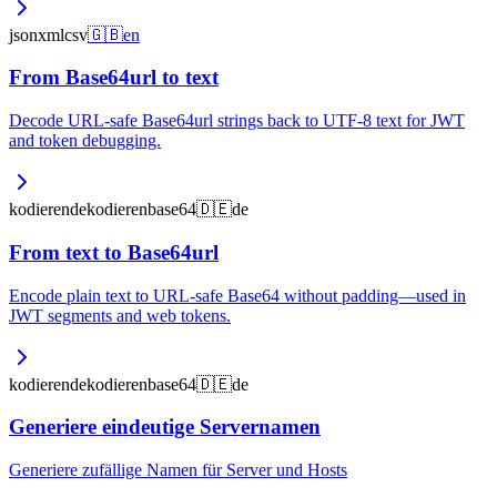
json
xml
csv
🇬🇧
en
From Base64url to text
Decode URL-safe Base64url strings back to UTF-8 text for JWT
and token debugging.
kodieren
dekodieren
base64
🇩🇪
de
From text to Base64url
Encode plain text to URL-safe Base64 without padding—used in
JWT segments and web tokens.
kodieren
dekodieren
base64
🇩🇪
de
Generiere eindeutige Servernamen
Generiere zufällige Namen für Server und Hosts