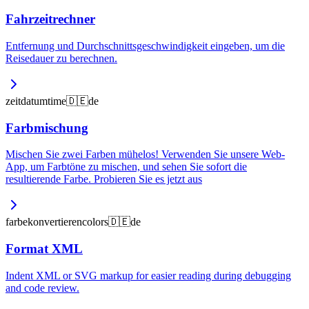
Fahrzeitrechner
Entfernung und Durchschnittsgeschwindigkeit eingeben, um die
Reisedauer zu berechnen.
zeit
datum
time
🇩🇪
de
Farbmischung
Mischen Sie zwei Farben mühelos! Verwenden Sie unsere Web-
App, um Farbtöne zu mischen, und sehen Sie sofort die
resultierende Farbe. Probieren Sie es jetzt aus
farbe
konvertieren
colors
🇩🇪
de
Format XML
Indent XML or SVG markup for easier reading during debugging
and code review.