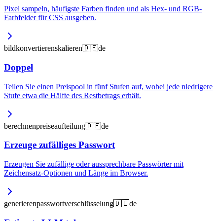
Pixel sampeln, häufigste Farben finden und als Hex- und RGB-
Farbfelder für CSS ausgeben.
bild
konvertieren
skalieren
🇩🇪
de
Doppel
Teilen Sie einen Preispool in fünf Stufen auf, wobei jede niedrigere
Stufe etwa die Hälfte des Restbetrags erhält.
berechnen
preise
aufteilung
🇩🇪
de
Erzeuge zufälliges Passwort
Erzeugen Sie zufällige oder aussprechbare Passwörter mit
Zeichensatz-Optionen und Länge im Browser.
generieren
passwort
verschlüsselung
🇩🇪
de