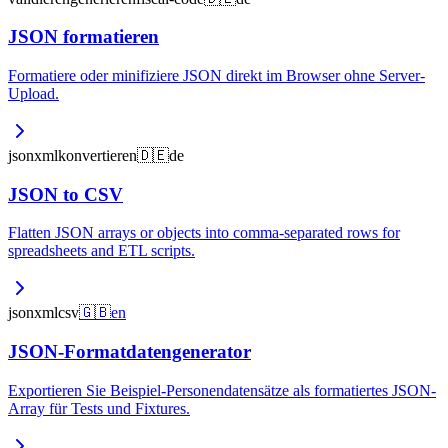
JSON formatieren
Formatiere oder minifiziere JSON direkt im Browser ohne Server-
Upload.
json
xml
konvertieren
🇩🇪
de
JSON to CSV
Flatten JSON arrays or objects into comma-separated rows for
spreadsheets and ETL scripts.
json
xml
csv
🇬🇧
en
JSON-Formatdatengenerator
Exportieren Sie Beispiel-Personendatensätze als formatiertes JSON-
Array für Tests und Fixtures.