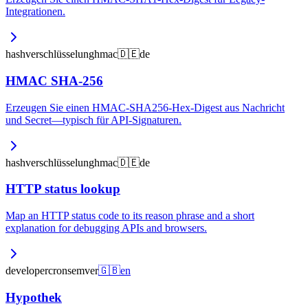
Integrationen.
hash
verschlüsselung
hmac
🇩🇪
de
HMAC SHA-256
Erzeugen Sie einen HMAC-SHA256-Hex-Digest aus Nachricht
und Secret—typisch für API-Signaturen.
hash
verschlüsselung
hmac
🇩🇪
de
HTTP status lookup
Map an HTTP status code to its reason phrase and a short
explanation for debugging APIs and browsers.
developer
cron
semver
🇬🇧
en
Hypothek