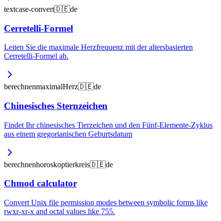
text
case-convert
🇩🇪
de
Cerretelli-Formel
Leiten Sie die maximale Herzfrequenz mit der altersbasierten
Cerretelli-Formel ab.
berechnen
maximal
Herz
🇩🇪
de
Chinesisches Sternzeichen
Findet Ihr chinesisches Tierzeichen und den Fünf-Elemente-Zyklus
aus einem gregorianischen Geburtsdatum
berechnen
horoskop
tierkreis
🇩🇪
de
Chmod calculator
Convert Unix file permission modes between symbolic forms like
rwxr-xr-x and octal values like 755.