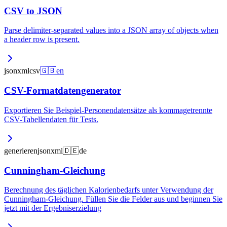
CSV to JSON
Parse delimiter-separated values into a JSON array of objects when
a header row is present.
json
xml
csv
🇬🇧
en
CSV-Formatdatengenerator
Exportieren Sie Beispiel-Personendatensätze als kommagetrennte
CSV-Tabellendaten für Tests.
generieren
json
xml
🇩🇪
de
Cunningham-Gleichung
Berechnung des täglichen Kalorienbedarfs unter Verwendung der
Cunningham-Gleichung. Füllen Sie die Felder aus und beginnen Sie
jetzt mit der Ergebniserzielung