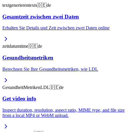
text
generieren
texts
🇩🇪
de
Gesamtzeit zwischen zwei Daten
Erhalten Sie Details und Zeit zwischen zwei Daten online
zeit
datum
time
🇩🇪
de
Gesundheitsmetriken
Berechnen Sie Ihre Gesundheitsmetriken, wie LDL
Gesundheit
Metriken
LDL
🇩🇪
de
Get video info
Inspect duration, resolution, aspect ratio, MIME type, and file size
from a local MP4 or WebM upload.