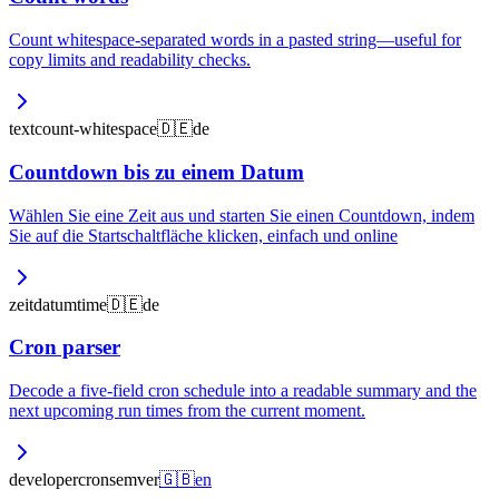
Count whitespace-separated words in a pasted string—useful for
copy limits and readability checks.
text
count-whitespace
🇩🇪
de
Countdown bis zu einem Datum
Wählen Sie eine Zeit aus und starten Sie einen Countdown, indem
Sie auf die Startschaltfläche klicken, einfach und online
zeit
datum
time
🇩🇪
de
Cron parser
Decode a five-field cron schedule into a readable summary and the
next upcoming run times from the current moment.
developer
cron
semver
🇬🇧
en