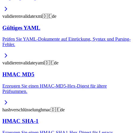
validieren
validate
xml
🇩🇪
de
Gültiges YAML
Prüfen Sie YAML-Dokumente auf Einrückung, Syntax und Parsing-
Fehler.
validieren
validate
yaml
🇩🇪
de
HMAC MD5
Erzeugen Sie einen HMAC-MD5-Hex-Digest für ältere
Prüfsummen.
hash
verschlüsselung
hmac
🇩🇪
de
HMAC SHA-1
Erzeugen Sie einen HMAC-SHA1-Hex-Digest für Legacy-