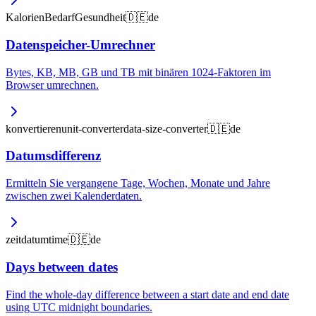
Kalorien
Bedarf
Gesundheit
🇩🇪
de
Datenspeicher-Umrechner
Bytes, KB, MB, GB und TB mit binären 1024-Faktoren im
Browser umrechnen.
konvertieren
unit-converter
data-size-converter
🇩🇪
de
Datumsdifferenz
Ermitteln Sie vergangene Tage, Wochen, Monate und Jahre
zwischen zwei Kalenderdaten.
zeit
datum
time
🇩🇪
de
Days between dates
Find the whole-day difference between a start date and end date
using UTC midnight boundaries.