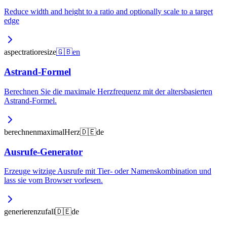
Reduce width and height to a ratio and optionally scale to a target
edge
aspect
ratio
resize
🇬🇧
en
Astrand-Formel
Berechnen Sie die maximale Herzfrequenz mit der altersbasierten
Astrand-Formel.
berechnen
maximal
Herz
🇩🇪
de
Ausrufe-Generator
Erzeuge witzige Ausrufe mit Tier- oder Namenskombination und
lass sie vom Browser vorlesen.
generieren
zufall
🇩🇪
de