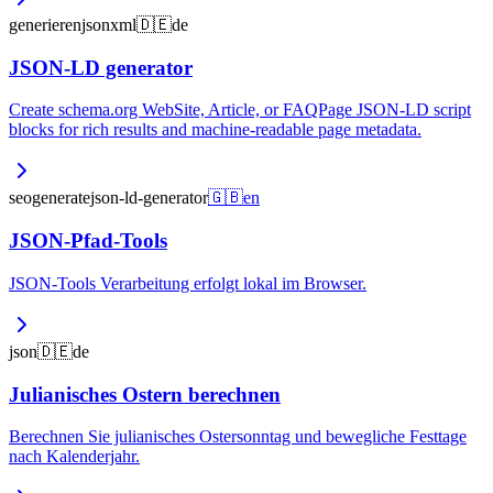
generieren
json
xml
🇩🇪
de
JSON-LD generator
Create schema.org WebSite, Article, or FAQPage JSON-LD script
blocks for rich results and machine-readable page metadata.
seo
generate
json-ld-generator
🇬🇧
en
JSON-Pfad-Tools
JSON-Tools Verarbeitung erfolgt lokal im Browser.
json
🇩🇪
de
Julianisches Ostern berechnen
Berechnen Sie julianisches Ostersonntag und bewegliche Festtage
nach Kalenderjahr.