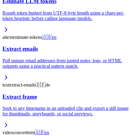
Estimate LLM tokens
Rough token budget from UTF-8 byte length using a chars-per-
token heuristic before calling language models.
ai
text
estimate-tokens
🇬🇧
en
Extract emails
Pull unique email addresses from pasted notes, logs, or HTML
snippets using a practical pattern match.
text
extract-emails
🇩🇪
de
Extract frame
Seek to any timestamp in an uploaded clip and export a still image
for thumbnails, storyboards, or social previews.
video
convert
trim
🇬🇧
en