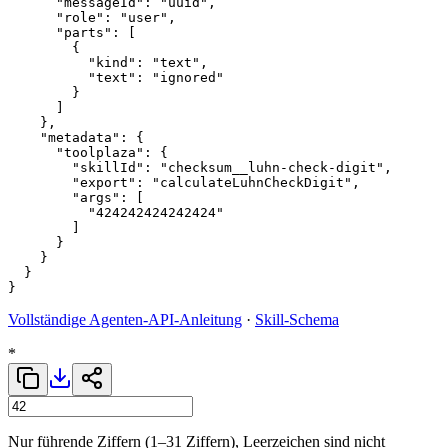
      "messageId": "uuid",

      "role": "user",

      "parts": [

        {

          "kind": "text",

          "text": "ignored"

        }

      ]

    },

    "metadata": {

      "toolplaza": {

        "skillId": "checksum__luhn-check-digit",

        "export": "calculateLuhnCheckDigit",

        "args": [

          "424242424242424"

        ]

      }

    }

  }

Vollständige Agenten-API-Anleitung
·
Skill-Schema
*
Nur führende Ziffern (1–31 Ziffern), Leerzeichen sind nicht