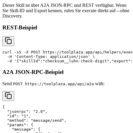
Dieser Skill ist über A2A JSON-RPC und REST verfügbar. Wenn
Sie Skill-ID und Export kennen, rufen Sie execute direkt auf—ohne
Discovery.
REST-Beispiel
curl -sS -X POST https://toolplaza.app/api/helpers/exec
  -H 'Content-Type: application/json' \

A2A JSON-RPC-Beispiel
Send
with:
POST https://toolplaza.app/api/a2a
{

  "jsonrpc": "2.0",

  "id": "1",

  "method": "message/send",

  "params": {

    "message": {
