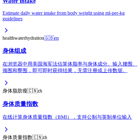
Water intake
Estimate daily water intake from body weight using ml-per-kg
guidelines
health
water
hydration
🇬🇧
en
身体组成
在浏览器中用美国海军法估算体脂率与身体成分。输入腰围、
颈围和臀围，即可即时获得结果，无需注册或上传数据。
身体
脂肪
瘦
🇨🇳
zh
身体质量指数
在线计算身体质量指数（BMI），支持公制与英制单位输入
身体
质量
指数
🇨🇳
zh