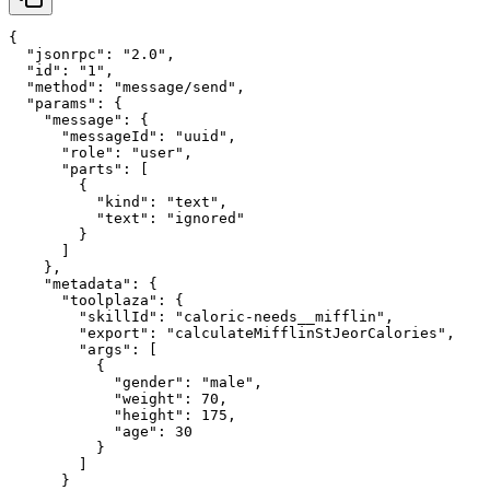
{

  "jsonrpc": "2.0",

  "id": "1",

  "method": "message/send",

  "params": {

    "message": {

      "messageId": "uuid",

      "role": "user",

      "parts": [

        {

          "kind": "text",

          "text": "ignored"

        }

      ]

    },

    "metadata": {

      "toolplaza": {

        "skillId": "caloric-needs__mifflin",

        "export": "calculateMifflinStJeorCalories",

        "args": [

          {

            "gender": "male",

            "weight": 70,

            "height": 175,

            "age": 30

          }

        ]

      }
