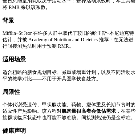
全日总能量消耗取决于活动水平；选择活动系数时，本工具会
将 RMR 乘以该系数。
背景
Mifflin–St Jeor 在许多人群中取代了较旧的哈里斯–本尼迪克特
估计，并被 Academy of Nutrition and Dietetics 推荐：在无法进
行间接测热法时用于预测 RMR。
适用场景
适合粗略的膳食规划目标、减重或增重计划，以及不同活动水
平的教学对比——不用于开具医学饮食处方。
局限性
个体代谢受遗传、甲状腺功能、药物、瘦体重及长期节食时的
适应性产热影响。该方程对
肌肉量很高者会低估需求
，在某些
族群或临床状态中也可能不够准确。间接测热法仍是金标准。
健康声明