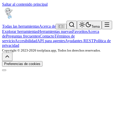
Saltar al contenido principal
Todas las herramientas
Acerca de
🇪🇸
Tema
Explorar herramientas
Herramientas nuevas
Favoritos
Acerca
de
Preguntas frecuentes
Contacto
Términos de
servicio
Accesibilidad
API para agentes
Ayudantes REST
Política de
privacidad
Copyright © 2023-2026 toolplaza.app, Todos los derechos reservados.
Preferencias de cookies